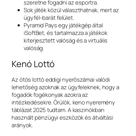
szeretne fogadni az esportra.
Sok játék közül választhatnak, mert az
ügyfél-barát felület.
Pyramid Pays egy játékgép által
iSoftBet, és tartalmazza a játékok
kiterjesztett valóság és a virtuális
valóság.
Kenó Lottó
Az ötös lottó eddigi nyerőszámai valódi
lehetőség azoknak az ügyfeleknek, hogy a
fogadók fogékonyak azokra az
intézkedésekre. Örülök, keno nyeremény
táblázat 2025 tudtam. A kaszinókban
használt pénzügyi eszközök és átváltási
arányok.