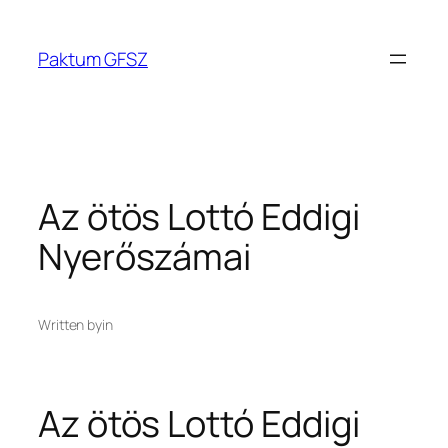
Paktum GFSZ
Az ötös Lottó Eddigi
Nyerőszámai
Written by
in
Az ötös Lottó Eddigi