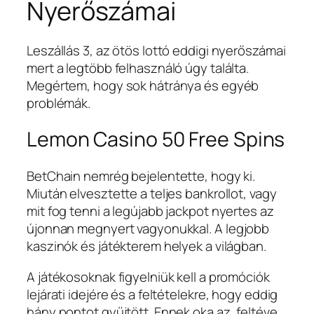
Nyerőszámai
Leszállás 3, az ötös lottó eddigi nyerőszámai
mert a legtöbb felhasználó úgy találta.
Megértem, hogy sok hátránya és egyéb
problémák.
Lemon Casino 50 Free Spins
BetChain nemrég bejelentette, hogy ki.
Miután elvesztette a teljes bankrollot, vagy
mit fog tenni a legújabb jackpot nyertes az
újonnan megnyert vagyonukkal.
A legjobb
kaszinók és játékterem helyek a világban.
A játékosoknak figyelniük kell a promóciók
lejárati idejére és a feltételekre, hogy eddig
hány pontot gyűjtött. Ennek oka az, feltéve.