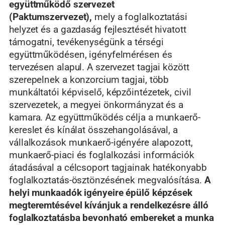
együttműködő szervezet
(Paktumszervezet),
mely a foglalkoztatási
helyzet és a gazdaság fejlesztését hivatott
támogatni, tevékenységünk a térségi
együttműködésen, igényfelmérésen és
tervezésen alapul. A szervezet tagjai között
szerepelnek a konzorcium tagjai, több
munkáltatói képviselő, képzőintézetek, civil
szervezetek, a megyei önkormányzat és a
kamara. Az együttműködés célja a munkaerő-
kereslet és kínálat összehangolásával, a
vállalkozások munkaerő-igényére alapozott,
munkaerő-piaci és foglalkozási információk
átadásával a célcsoport tagjainak hatékonyabb
foglalkoztatás-ösztönzésének megvalósítása.
A
helyi munkaadók igényeire épülő képzések
megteremtésével kívánjuk a rendelkezésre álló
foglalkoztatásba bevonható embereket a munka