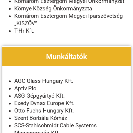
Komárom Esztergom Megyei Önkormányzat
Környe Község Önkormányzata
Komárom-Esztergom Megyei Iparszövetség
„KISZÖV”
T-Hr Kft.
Munkáltatók
AGC Glass Hungary Kft.
Aptiv Plc.
ASG Gépgyártyó Kft.
Exedy Dynax Europe Kft.
Otto Fuchs Hungary Kft.
Szent Borbála Kórház
SCS-Stahlschmidt Cable Systems