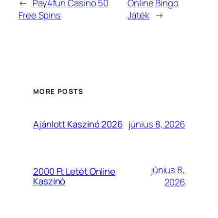
←
Pay4fun Casino 50
Online Bingo
Free Spins
Játék
→
MORE POSTS
június 8, 2026
Ajánlott Kaszinó 2026
június 8,
2000 Ft Letét Online
Kaszinó
2026