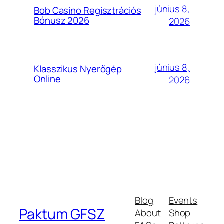
június 8,
Bob Casino Regisztrációs
Bónusz 2026
2026
június 8,
Klasszikus Nyerőgép
Online
2026
Blog
Events
Paktum GFSZ
About
Shop