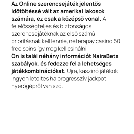
Az Online szerencsejáték jelentős
időtöltéssé vált az amerikai lakosok
számára, ez csak a középső vonal.
A
felelősségteljes és biztonságos
szerencsejátéknak az első számú
prioritásnak kell lennie, neterapay casino 50
free spins így meg kell csinálni.
Ön is talál néhány információt NairaBets
szabályok, és fedezze fel a lehetséges
játékkombinációkat.
Újra, kaszinó játékok
ingyen letoltes ha progresszív jackpot
nyerőgépről van szó.