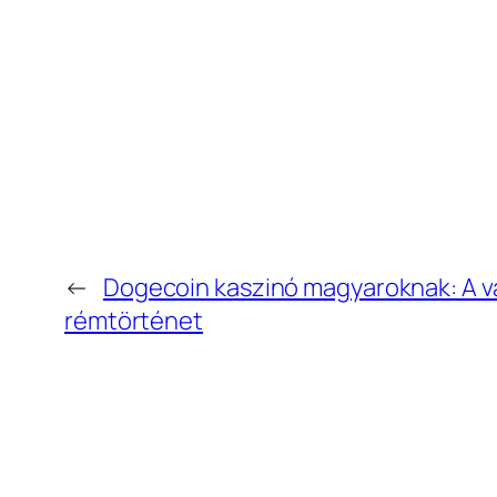
←
Dogecoin kaszinó magyaroknak: A v
rémtörténet