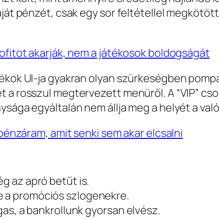
aját pénzét, csak egy sor feltétellel megkötö
ofitot akarják, nem a játékosok boldogságát
átékok UI-ja gyakran olyan szürkeségben pomp
t a rosszul megtervezett menüről. A “VIP” cs
ysága egyáltalán nem állja meg a helyét a val
 pénzáram, amit senki sem akar elcsalni
ég az apró betűt is.
e a promóciós szlogenekre.
agas, a bankrollunk gyorsan elvész.