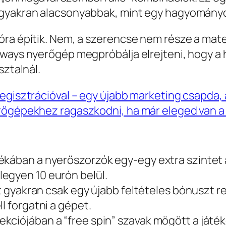
 gyakran alacsonyabbak, mint egy hagyományo
óra építik. Nem, a szerencse nem része a mate
 ways nyerőgép megpróbálja elrejteni, hogy 
sztalnál.
regisztrációval – egy újabb marketing csapda
rőgépekhez ragaszkodni, ha már eleged van a
kában a nyerőszorzók egy-egy extra szintet ad
egyen 10 eurón belül.
t gyakran csak egy újabb feltételes bónuszt rej
l forgatni a gépet.
ekciójában a “free spin” szavak mögött a já