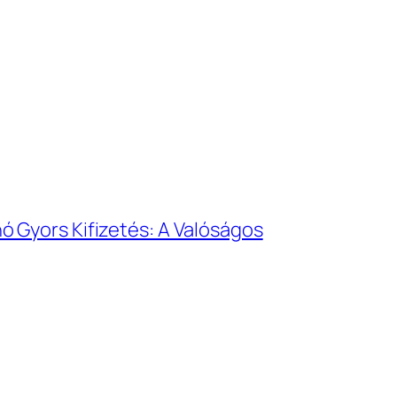
ó Gyors Kifizetés: A Valóságos