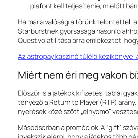
plafont kell teljesítenie, mielőtt bár
Ha már a valóságra törünk tekintettel, 
Starburstnek gyorsasága hasonló ahhoz, 
Quest volatilitása arra emlékeztet, hogy
Az astropay kaszinó túlélő kézikönyve: 
Miért nem éri meg vakon bí
Először is a játékok kifizetési táblái g
tényező a Return to Player (RTP) arány.
nyerések közé szőtt „elnyomó” vesztesé
Másodsorban a promóciók. A “gift” szóva
igyekszik elérni, hogy a játékos több pé