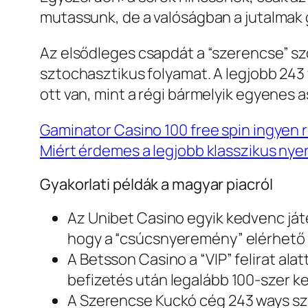
mutassunk, de a valóságban a jutalmak
Az elsődleges csapdát a “szerencse” sz
sztochasztikus folyamat. A legjobb 243
ott van, mint a régi bármelyik egyenes a
Gaminator Casino 100 free spin ingyen 
Miért érdemes a legjobb klasszikus nye
Gyakorlati példák a magyar piacról
Az Unibet Casino egyik kedvenc játé
hogy a “csúcsnyeremény” elérhető l
A Betsson Casino a “VIP” felirat alat
befizetés után legalább 100-szer kel
A Szerencse Kuckó cég 243 ways sz