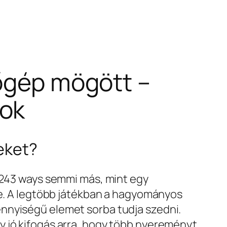
rőgép mögött –
mok
teket?
a 243 ways semmi más, mint egy
lre. A legtöbb játékban a hagyományos
nnyiségű elemet sorba tudja szedni.
y jó kifogás arra, hogy több nyereményt