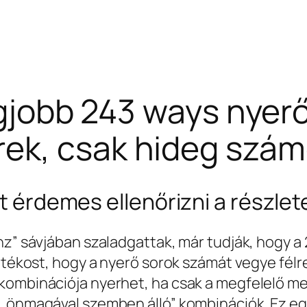
legjobb 243 ways nye
ek, csak hideg szá
rt érdemes ellenőrizni a részle
énz” sávjában szaladgattak, már tudják, hogy 
játékost, hogy a nyerő sorok számát vegye fé
kombinációja nyerhet, ha csak a megfelelő me
 „önmagával szemben álló” kombinációk. Ez eg