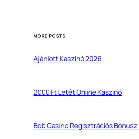
MORE POSTS
Ajánlott Kaszinó 2026
2000 Ft Letét Online Kaszinó
Bob Casino Regisztrációs Bónusz