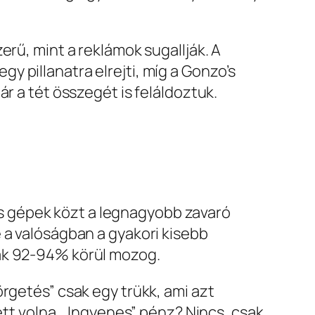
erű, mint a reklámok sugallják. A
 pillanatra elrejti, míg a Gonzo’s
r a tét összegét is feláldoztuk.
ways gépek közt a legnagyobb zavaró
 a valóságban a gyakori kisebb
sak 92-94% körül mozog.
rgetés” csak egy trükk, ami azt
ett volna. „Ingyenes” pénz? Nincs, csak