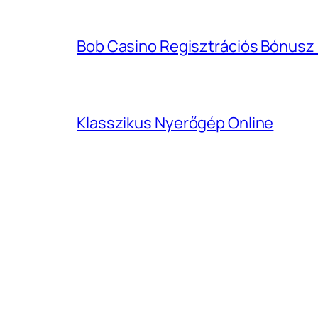
Bob Casino Regisztrációs Bónusz
Klasszikus Nyerőgép Online