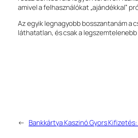
amivel a felhasználókat „ajándékkal” p
Az egyik legnagyobb bosszantanám a csill
láthatatlan, és csak a legszemtelenebb 
←
Bankkártya Kaszinó Gyors Kifizetés: