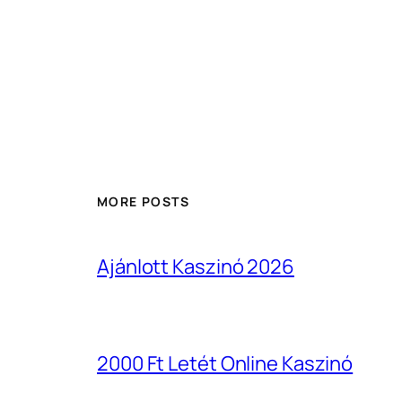
MORE POSTS
Ajánlott Kaszinó 2026
2000 Ft Letét Online Kaszinó