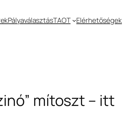
rek
Pályaválasztás
TAOT
Elérhetőségek
nó” mítoszt – itt