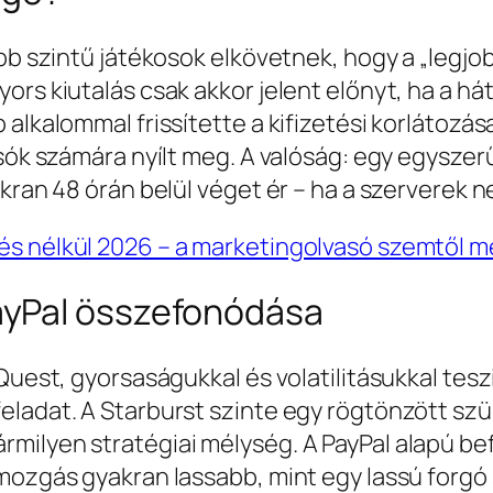
bb szintű játékosok elkövetnek, hogy a „legjob
ors kiutalás csak akkor jelent előnyt, ha a h
lkalommal frissítette a kifizetési korlátozásai
asók számára nyílt meg. A valóság: egy egyszer
akran 48 órán belül véget ér – ha a szerverek 
és nélkül 2026 – a marketingolvasó szemtől m
ayPal összefonódása
 Quest, gyorsaságukkal és volatilitásukkal te
eladat. A Starburst szinte egy rögtönzött sz
milyen stratégiai mélység. A PayPal alapú bef
ozgás gyakran lassabb, mint egy lassú forgó sl