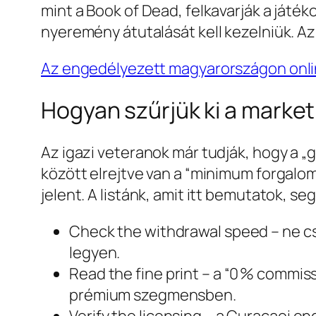
mint a Book of Dead, felkavarják a játé
nyeremény átutalását kell kezelniük. Az
Az engedélyezett magyarországon onlin
Hogyan szűrjük ki a mark
Az igazi veteranok már tudják, hogy a „gi
között elrejtve van a “minimum forgalom
jelent. A listánk, amit itt bemutatok, seg
Check the withdrawal speed – ne csa
legyen.
Read the fine print – a “0 % commis
prémium szegmensben.
Verify the licensing – a Curacaoi e