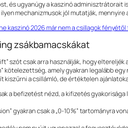
kost, és ugyanúgy a kaszinó adminisztrátorait
 ilyen mechanizmusok jól mutatják, mennyire a 
e kaszinó 2026 már nem a csillagok fényétől
eting zsákbamacskákat
ft” szót csak arra használják, hogy eltereljék a
” kötelezettség, amely gyakran legalább egy n
ít kiszűrni a csillámló, de értéktelen ajánlatok
k a befizetést nézd, a kifizetés gyakorisága 
sion” gyakran csak a „0‑10 %” tartományra von
ngedély nem nyújt ugyanazzal a fogyasztóvédel